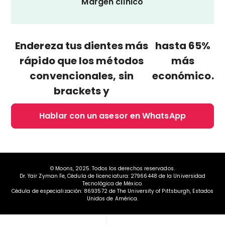
Margen clínico
Endereza tus dientes más
hasta 65%
rápido que los métodos
más
convencionales, sin
económico.
brackets y
Hablar con un asesor en WhatsApp
© Moons, 2025. Todos los derechos reservados.
Dr. Yair Zyman Fe, Cédula de licenciatura: 27966448 de la Universidad
Tecnológica de México.
Cédula de especialización: 8693572 de The University of Pittsburgh, Estados
Unidos de América.